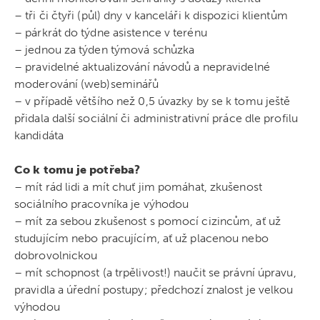
– tři či čtyři (půl) dny v kanceláři k dispozici klientům
– párkrát do týdne asistence v terénu
– jednou za týden týmová schůzka
– pravidelné aktualizování návodů a nepravidelné
moderování (web)seminářů
– v případě většího než 0,5 úvazky by se k tomu ještě
přidala další sociální či administrativní práce dle profilu
kandidáta
Co k tomu je potřeba?
– mít rád lidi a mít chuť jim pomáhat, zkušenost
sociálního pracovníka je výhodou
– mít za sebou zkušenost s pomocí cizincům, ať už
studujícím nebo pracujícím, ať už placenou nebo
dobrovolnickou
– mít schopnost (a trpělivost!) naučit se právní úpravu,
pravidla a úřední postupy; předchozí znalost je velkou
výhodou