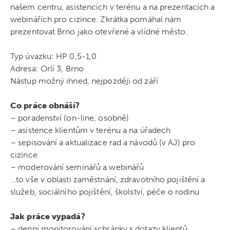
našem centru, asistencích v terénu a na prezentacích a
webinářích pro cizince. Zkrátka pomáhal nám
prezentovat Brno jako otevřené a vlídné město.
Typ úvazku: HP 0,5-1,0
Adresa: Orlí 3, Brno
Nástup možný ihned, nejpozději od září
Co práce obnáší?
– poradenství (on-line, osobně)
– asistence klientům v terénu a na úřadech
– sepisování a aktualizace rad a návodů (v AJ) pro
cizince
– moderování seminářů a webinářů
…to vše v oblasti zaměstnání, zdravotního pojištění a
služeb, sociálního pojištění, školství, péče o rodinu
Jak práce vypadá?
– denní monitorování schránky s dotazy klientů