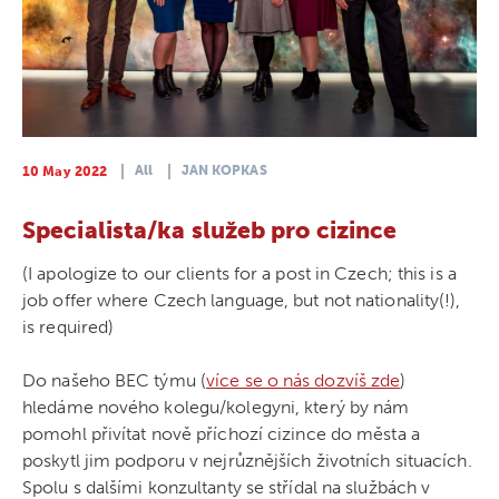
All
JAN KOPKAS
10 May 2022
Specialista/ka služeb pro cizince
(I apologize to our clients for a post in Czech; this is a
job offer where Czech language, but not nationality(!),
is required)
Do našeho BEC týmu (
více se o nás dozvíš zde
)
hledáme nového kolegu/kolegyni, který by nám
pomohl přivítat nově příchozí cizince do města a
poskytl jim podporu v nejrůznějších životních situacích.
Spolu s dalšími konzultanty se střídal na službách v