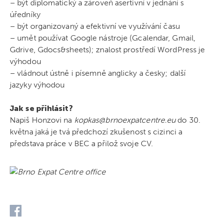
– být diplomatický a zároveň asertivní v jednání s
úředníky
– být organizovaný a efektivní ve využívání času
– umět používat Google nástroje (Gcalendar, Gmail,
Gdrive, Gdocs&sheets); znalost prostředí WordPress je
výhodou
– vládnout ústně i písemně anglicky a česky; další
jazyky výhodou
Jak se přihlásit?
Napiš Honzovi na
kopkas@brnoexpatcentre.eu
do 30.
května jaká je tvá předchozí zkušenost s cizinci a
představa práce v BEC a přilož svoje CV.